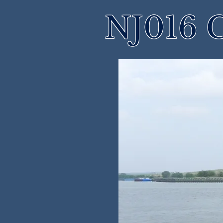
NJ016 C