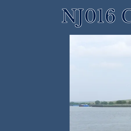
NJ016 C