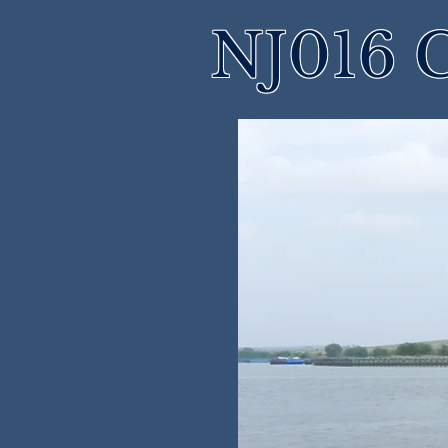
NJ016 C